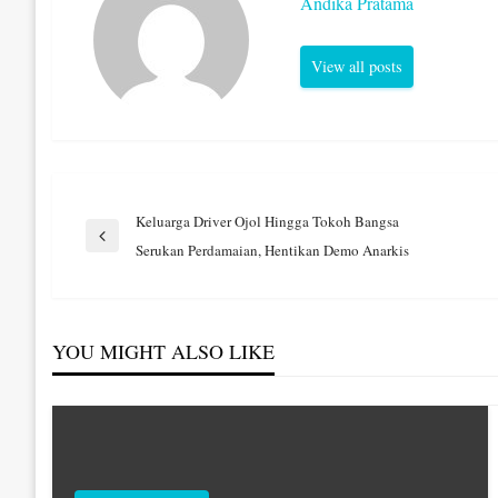
Andika Pratama
View all posts
Navigasi
Keluarga Driver Ojol Hingga Tokoh Bangsa
Previous
Serukan Perdamaian, Hentikan Demo Anarkis
Post
pos
YOU MIGHT ALSO LIKE