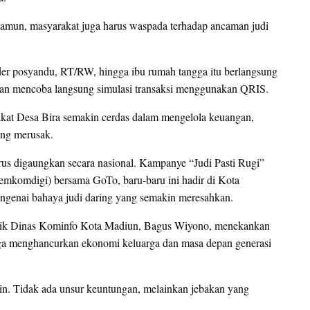
. Namun, masyarakat juga harus waspada terhadap ancaman judi
er posyandu, RT/RW, hingga ibu rumah tangga itu berlangsung
empatan mencoba langsung simulasi transaksi menggunakan QRIS.
at Desa Bira semakin cerdas dalam mengelola keuangan,
ang merusak.
erus digaungkan secara nasional. Kampanye “Judi Pasti Rugi”
emkomdigi) bersama GoTo, baru-baru ini hadir di Kota
genai bahaya judi daring yang semakin meresahkan.
blik Dinas Kominfo Kota Madiun, Bagus Wiyono, menekankan
uga menghancurkan ekonomi keluarga dan masa depan generasi
ain. Tidak ada unsur keuntungan, melainkan jebakan yang