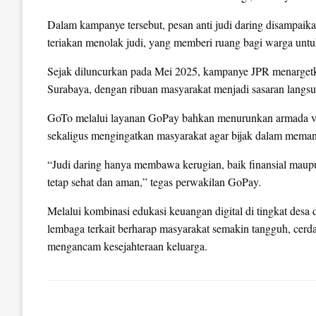
Dalam kampanye tersebut, pesan anti judi daring disampaikan
teriakan menolak judi, yang memberi ruang bagi warga unt
Sejak diluncurkan pada Mei 2025, kampanye JPR menargetka
Surabaya, dengan ribuan masyarakat menjadi sasaran langsu
GoTo melalui layanan GoPay bahkan menurunkan armada van 
sekaligus mengingatkan masyarakat agar bijak dalam memanf
“Judi daring hanya membawa kerugian, baik finansial maup
tetap sehat dan aman,” tegas perwakilan GoPay.
Melalui kombinasi edukasi keuangan digital di tingkat desa
lembaga terkait berharap masyarakat semakin tangguh, cerdas 
mengancam kesejahteraan keluarga.