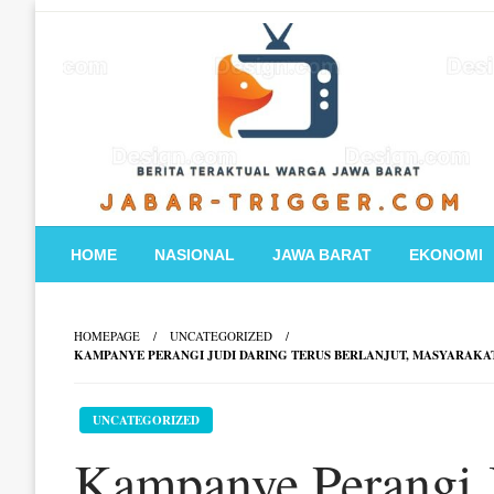
Skip
to
content
HOME
NASIONAL
JAWA BARAT
EKONOMI
HOMEPAGE
UNCATEGORIZED
KAMPANYE PERANGI JUDI DARING TERUS BERLANJUT, MASYARAKAT
UNCATEGORIZED
Kampanye Perangi J