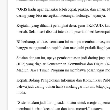
“QRIS hadir agar transaksi lebih cepat, praktis, dan aman
daring yang bisa merugikan keuangan keluarga,” ujarnya.
Kegiatan yang dihadiri perangkat desa, guru TK/PAUD, kad
meriah. Selain sesi diskusi interaktif, peserta diberi kes
BI berharap, edukasi semacam ini mampu membuat masyarak
bangga menggunakan rupiah, dan menjauhi praktik ilegal y
Sejalan dengan itu, upaya pemberantasan judi daring juga t
(JPR) yang digelar Kementerian Komunikasi dan Digital (K
Madiun, Jawa Timur. Program ini membawa pesan tegas men
Kepala Bidang Pengelolaan Informasi dan Komunikasi Pu
bahwa judi daring bukan hanya melanggar hukum, tetapi j
muda.
“Sistem dalam judi daring sudah diatur untuk menjerat pem
membuat korban kecanduan dan terus merugi,” katanya.