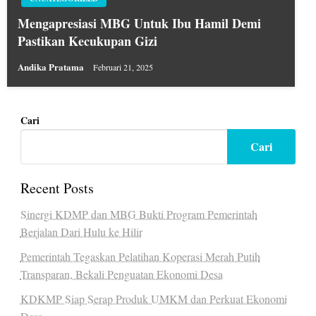
Mengapresiasi MBG Untuk Ibu Hamil Demi
Pastikan Kecukupan Gizi
Andika Pratama
Februari 21, 2025
Cari
Cari
Recent Posts
Sinergi KDMP dan MBG Bukti Program Pemerintah
Berjalan Dari Hulu ke Hilir
Pemerintah Tegaskan Pelatihan Koperasi Merah Putih
Transparan, Bekali Penguatan Ekonomi Desa
KDKMP Siap Serap Produk UMKM dan Perkuat Ekonomi