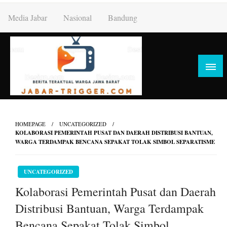
Skip
Media Jabar
Nasional
Bandung
to
content
HOMEPAGE
UNCATEGORIZED
KOLABORASI PEMERINTAH PUSAT DAN DAERAH DISTRIBUSI BANTUAN,
WARGA TERDAMPAK BENCANA SEPAKAT TOLAK SIMBOL SEPARATISME
UNCATEGORIZED
Kolaborasi Pemerintah Pusat dan Daerah
Distribusi Bantuan, Warga Terdampak
Bencana Sepakat Tolak Simbol