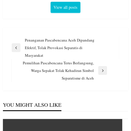
View all posts
Navigasi
Penanganan Pascabencana Aceh Dipandang
pos
Efektif, Tolak Provokasi Separatis di
Previous
Masyarakat
Post
Pemulihan Pascabencana Terus Berlangsung,
Warga Sepakat Tolak Kehadiran Simbol
Next
Separatisme di Aceh
Post
YOU MIGHT ALSO LIKE