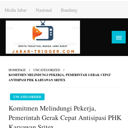
Skip
Media Jabar
Nasional
Bandung
to
content
HOMEPAGE
UNCATEGORIZED
KOMITMEN MELINDUNGI PEKERJA, PEMERINTAH GERAK CEPAT
ANTISIPASI PHK KARYAWAN SRITEX
UNCATEGORIZED
Komitmen Melindungi Pekerja,
Pemerintah Gerak Cepat Antisipasi PHK
Karyawan Sritex