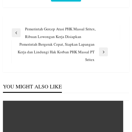
Navigasi
Pemerintah Gercep Atasi PHK Massal Sritex,
pos
Previous
Ribuan Lowongan Kerja Disiapkan
Post
Pemerintah Bergerak Cepat, Siapkan Lapangan
Kerja dan Lindungi Hak Korban PHK Massal PT
Next
Sritex
Post
YOU MIGHT ALSO LIKE