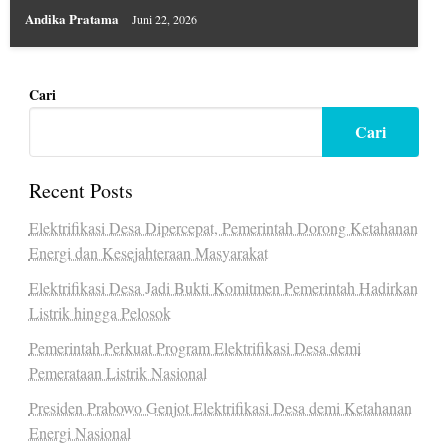
Andika Pratama
Juni 22, 2026
Cari
Cari
Recent Posts
Elektrifikasi Desa Dipercepat, Pemerintah Dorong Ketahanan
Energi dan Kesejahteraan Masyarakat
Elektrifikasi Desa Jadi Bukti Komitmen Pemerintah Hadirkan
Listrik hingga Pelosok
Pemerintah Perkuat Program Elektrifikasi Desa demi
Pemerataan Listrik Nasional
Presiden Prabowo Genjot Elektrifikasi Desa demi Ketahanan
Energi Nasional