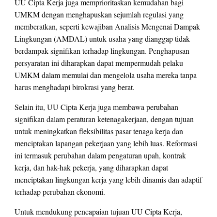
UU Cipta Kerja juga memprioritaskan kemudahan bagi
UMKM dengan menghapuskan sejumlah regulasi yang
memberatkan, seperti kewajiban Analisis Mengenai Dampak
Lingkungan (AMDAL) untuk usaha yang dianggap tidak
berdampak signifikan terhadap lingkungan. Penghapusan
persyaratan ini diharapkan dapat mempermudah pelaku
UMKM dalam memulai dan mengelola usaha mereka tanpa
harus menghadapi birokrasi yang berat.
Selain itu, UU Cipta Kerja juga membawa perubahan
signifikan dalam peraturan ketenagakerjaan, dengan tujuan
untuk meningkatkan fleksibilitas pasar tenaga kerja dan
menciptakan lapangan pekerjaan yang lebih luas. Reformasi
ini termasuk perubahan dalam pengaturan upah, kontrak
kerja, dan hak-hak pekerja, yang diharapkan dapat
menciptakan lingkungan kerja yang lebih dinamis dan adaptif
terhadap perubahan ekonomi.
Untuk mendukung pencapaian tujuan UU Cipta Kerja,