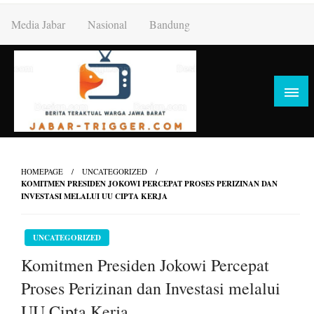
Skip
Media Jabar
Nasional
Bandung
to
content
HOMEPAGE
UNCATEGORIZED
KOMITMEN PRESIDEN JOKOWI PERCEPAT PROSES PERIZINAN DAN
INVESTASI MELALUI UU CIPTA KERJA
UNCATEGORIZED
Komitmen Presiden Jokowi Percepat
Proses Perizinan dan Investasi melalui
UU Cipta Kerja