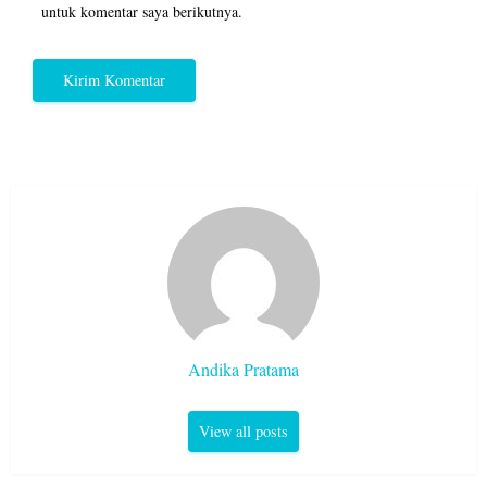
untuk komentar saya berikutnya.
Andika Pratama
View all posts