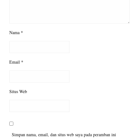
Nama
*
Email
*
Situs Web
Simpan nama, email, dan situs web saya pada peramban ini