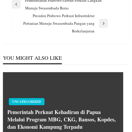
Navigasi
Pemerintahan Prabowo-Gibran Perkuat Langkah
pos
Previous
Menuju Swasembada Beras
Post
Presiden Prabowo Perkuat Infrastruktur
Pertanian Menuju Swasembada Pangan yang
Next
Berkelanjutan
Post
YOU MIGHT ALSO LIKE
UNCATEGORIZED
Pemerintah Perkuat Kehadiran di Papua
Melalui Program MBG, CKG, Bansos, Kopdes,
dan Ekonomi Kampung Terpadu