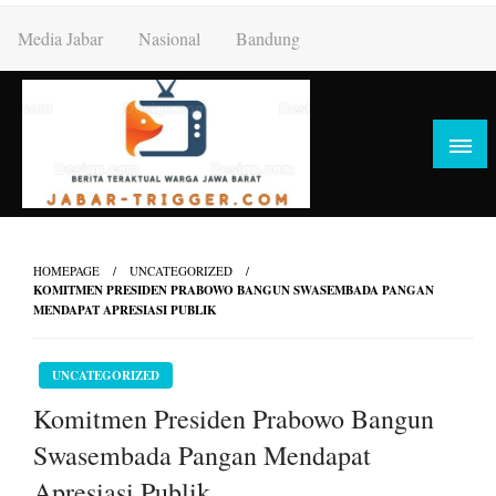
Skip
Media Jabar
Nasional
Bandung
to
content
HOMEPAGE
UNCATEGORIZED
KOMITMEN PRESIDEN PRABOWO BANGUN SWASEMBADA PANGAN
MENDAPAT APRESIASI PUBLIK
UNCATEGORIZED
Komitmen Presiden Prabowo Bangun
Swasembada Pangan Mendapat
Apresiasi Publik