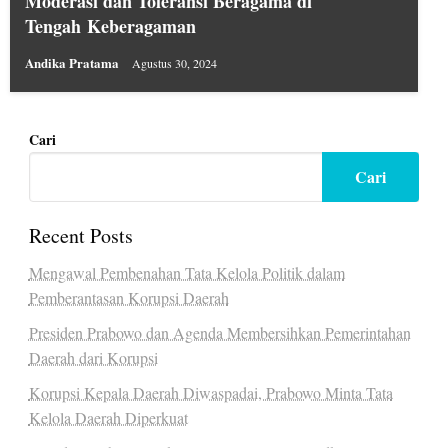
Moderasi dan Toleransi Beragama di
Tengah Keberagaman
Andika Pratama
Agustus 30, 2024
Cari
Cari
Recent Posts
Mengawal Pembenahan Tata Kelola Politik dalam
Pemberantasan Korupsi Daerah
Presiden Prabowo dan Agenda Membersihkan Pemerintahan
Daerah dari Korupsi
Korupsi Kepala Daerah Diwaspadai, Prabowo Minta Tata
Kelola Daerah Diperkuat