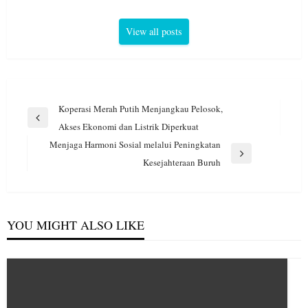
View all posts
Navigasi
Koperasi Merah Putih Menjangkau Pelosok,
pos
Previous
Akses Ekonomi dan Listrik Diperkuat
Post
Menjaga Harmoni Sosial melalui Peningkatan
Next
Kesejahteraan Buruh
Post
YOU MIGHT ALSO LIKE