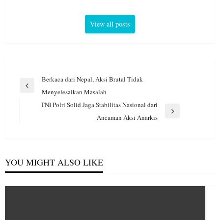
View all posts
Navigasi
Berkaca dari Nepal, Aksi Brutal Tidak
pos
Previous
Menyelesaikan Masalah
Post
TNI Polri Solid Jaga Stabilitas Nasional dari
Next
Ancaman Aksi Anarkis
Post
YOU MIGHT ALSO LIKE