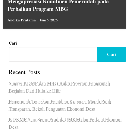
Mengapresiasi Komitmen Pemerintah pada
Perbaikan Program MBG
Andika Pratama
Juni 6, 2026
Cari
Cari
Recent Posts
Sinergi KDMP dan MBG Bukti Program Pemerintah
Berjalan Dari Hulu ke Hilir
Pemerintah Tegaskan Pelatihan Koperasi Merah Putih
Transparan, Bekali Penguatan Ekonomi Desa
KDKMP Siap Serap Produk UMKM dan Perkuat Ekonomi
Desa