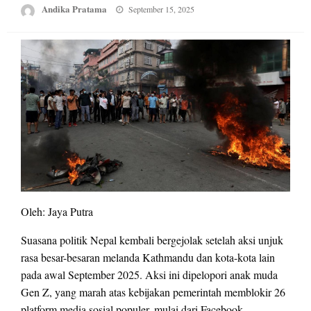
Posted
Andika Pratama
September 15, 2025
on
Oleh: Jaya Putra
Suasana politik Nepal kembali bergejolak setelah aksi unjuk
rasa besar-besaran melanda Kathmandu dan kota-kota lain
pada awal September 2025. Aksi ini dipelopori anak muda
Gen Z, yang marah atas kebijakan pemerintah memblokir 26
platform media sosial populer, mulai dari Facebook,