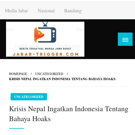
Skip
Media Jabar
Nasional
Bandung
to
content
HOMEPAGE
UNCATEGORIZED
KRISIS NEPAL INGATKAN INDONESIA TENTANG BAHAYA HOAKS
UNCATEGORIZED
Krisis Nepal Ingatkan Indonesia Tentang
Bahaya Hoaks