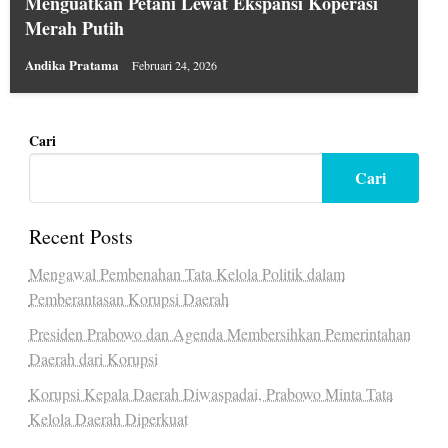
Menguatkan Petani Lewat Ekspansi Koperasi
Merah Putih
Andika Pratama
Februari 24, 2026
Cari
Cari
Recent Posts
Mengawal Pembenahan Tata Kelola Politik dalam
Pemberantasan Korupsi Daerah
Presiden Prabowo dan Agenda Membersihkan Pemerintahan
Daerah dari Korupsi
Korupsi Kepala Daerah Diwaspadai, Prabowo Minta Tata
Kelola Daerah Diperkuat