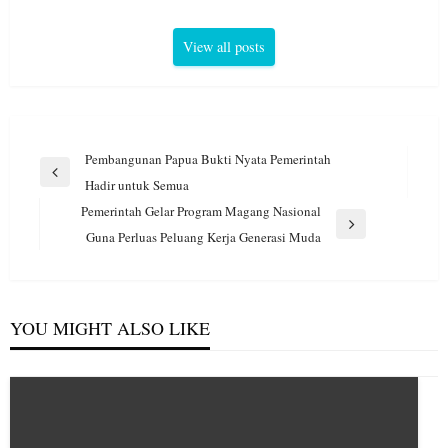
View all posts
Navigasi
Pembangunan Papua Bukti Nyata Pemerintah
pos
Previous
Hadir untuk Semua
Post
Pemerintah Gelar Program Magang Nasional
Next
Guna Perluas Peluang Kerja Generasi Muda
Post
YOU MIGHT ALSO LIKE