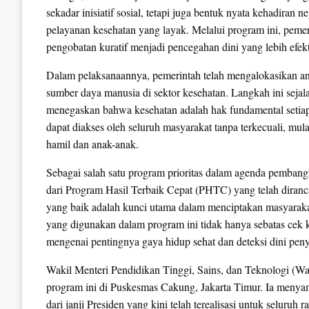
sekadar inisiatif sosial, tetapi juga bentuk nyata kehadira
pelayanan kesehatan yang layak. Melalui program ini, pem
pengobatan kuratif menjadi pencegahan dini yang lebih efekt
Dalam pelaksanaannya, pemerintah telah mengalokasikan an
sumber daya manusia di sektor kesehatan. Langkah ini se
menegaskan bahwa kesehatan adalah hak fundamental setia
dapat diakses oleh seluruh masyarakat tanpa terkecuali, mula
hamil dan anak-anak.
Sebagai salah satu program prioritas dalam agenda pembangu
dari Program Hasil Terbaik Cepat (PHTC) yang telah dira
yang baik adalah kunci utama dalam menciptakan masyarakat
yang digunakan dalam program ini tidak hanya sebatas cek k
mengenai pentingnya gaya hidup sehat dan deteksi dini peny
Wakil Menteri Pendidikan Tinggi, Sains, dan Teknologi (Wame
program ini di Puskesmas Cakung, Jakarta Timur. Ia menyam
dari janji Presiden yang kini telah terealisasi untuk seluru