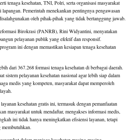
rti tenaga kesehatan, TNI, Polri, serta organisasi masyarakat
di lapangan. Pemerintah menekankan pentingnya pengawasan
k disalahgunakan oleh pihak-pihak yang tidak bertanggung jawab.
Reformasi Birokrasi (PANRB), Rini Widyantini, menyatakan
angun pelayanan publik yang efektif dan responsif.
ogram ini dengan memastikan kesiapan tenaga kesehatan
bih dari 367.268 formasi tenaga kesehatan di berbagai daerah.
t sistem pelayanan kesehatan nasional agar lebih siap dalam
naga medis yang kompeten, masyarakat dapat memperoleh
layah.
 layanan kesehatan gratis ini, termasuk dengan pemanfaatan
nkan masyarakat untuk mendaftar, mengakses informasi medis,
gkah ini tidak hanya meningkatkan efisiensi layanan, tetapi
ng membutuhkan.
masyarakat dalam menjaga kesehatan masing-masing.