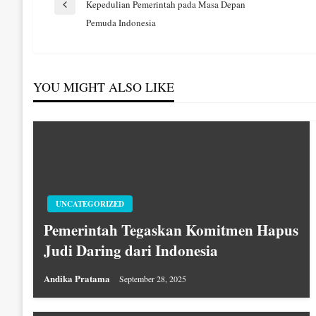
Kepedulian Pemerintah pada Masa Depan
Previous
pos
Pemuda Indonesia
Post
YOU MIGHT ALSO LIKE
UNCATEGORIZED
Pemerintah Tegaskan Komitmen Hapus
Judi Daring dari Indonesia
Andika Pratama
September 28, 2025