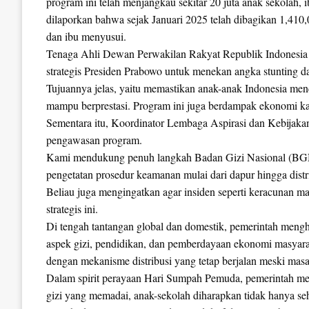
program ini telah menjangkau sekitar 20 juta anak sekolah,
dilaporkan bahwa sejak Januari 2025 telah dibagikan 1,410
dan ibu menyusui.
Tenaga Ahli Dewan Perwakilan Rakyat Republik Indonesia
strategis Presiden Prabowo untuk menekan angka stunting da
Tujuannya jelas, yaitu memastikan anak-anak Indonesia me
mampu berprestasi. Program ini juga berdampak ekonomi kar
Sementara itu, Koordinator Lembaga Aspirasi dan Kebijak
pengawasan program.
Kami mendukung penuh langkah Badan Gizi Nasional (BG
pengetatan prosedur keamanan mulai dari dapur hingga distri
Beliau juga mengingatkan agar insiden seperti keracunan m
strategis ini.
Di tengah tantangan global dan domestik, pemerintah men
aspek gizi, pendidikan, dan pemberdayaan ekonomi masyaraka
dengan mekanisme distribusi yang tetap berjalan meski masa
Dalam spirit perayaan Hari Sumpah Pemuda, pemerintah m
gizi yang memadai, anak-sekolah diharapkan tidak hanya sehat