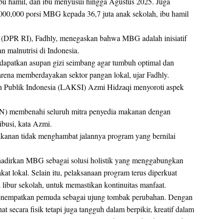
 ibu hamil, dan ibu menyusui hingga Agustus 2025. Juga
,000,000 porsi MBG kepada 36,7 juta anak sekolah, ibu hamil
 (DPR RI), Fadhly, menegaskan bahwa MBG adalah inisiatif
n malnutrisi di Indonesia.
ndapatkan asupan gizi seimbang agar tumbuh optimal dan
ena memberdayakan sektor pangan lokal, ujar Fadhly.
an Publik Indonesia (LAKSI) Azmi Hidzaqi menyoroti aspek
N) membenahi seluruh mitra penyedia makanan dengan
busi, kata Azmi.
akanan tidak menghambat jalannya program yang bernilai
ghadirkan MBG sebagai solusi holistik yang menggabungkan
t lokal. Selain itu, pelaksanaan program terus diperkuat
 libur sekolah, untuk memastikan kontinuitas manfaat.
enempatkan pemuda sebagai ujung tombak perubahan. Dengan
 secara fisik tetapi juga tangguh dalam berpikir, kreatif dalam