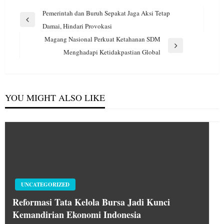
Navigasi
Pemerintah dan Buruh Sepakat Jaga Aksi Tetap
pos
Previous
Damai, Hindari Provokasi
Post
Magang Nasional Perkuat Ketahanan SDM
Next
Menghadapi Ketidakpastian Global
Post
YOU MIGHT ALSO LIKE
UNCATEGORIZED
Reformasi Tata Kelola Bursa Jadi Kunci
Kemandirian Ekonomi Indonesia