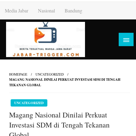
Skip
Media Jabar
Nasional
Bandung
to
content
HOMEPAGE
UNCATEGORIZED
MAGANG NASIONAL DINILAI PERKUAT INVESTASI SDM DI TENGAH
TEKANAN GLOBAL
UNCATEGORIZED
Magang Nasional Dinilai Perkuat
Investasi SDM di Tengah Tekanan
Global