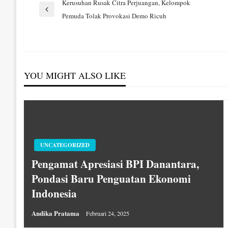
Navigasi
Kerusuhan Rusak Citra Perjuangan, Kelompok
Previous
Pemuda Tolak Provokasi Demo Ricuh
Post
pos
YOU MIGHT ALSO LIKE
UNCATEGORIZED
Pengamat Apresiasi BPI Danantara,
Pondasi Baru Penguatan Ekonomi
Indonesia
Andika Pratama
Februari 24, 2025