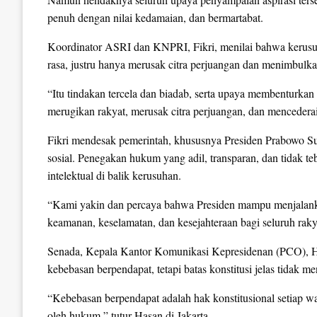
penuh dengan nilai kedamaian, dan bermartabat.
Koordinator ASRI dan KNPRI, Fikri, menilai bahwa kerusuha
rasa, justru hanya merusak citra perjuangan dan menimbulka
“Itu tindakan tercela dan biadab, serta upaya membenturkan
merugikan rakyat, merusak citra perjuangan, dan mencedera
Fikri mendesak pemerintah, khususnya Presiden Prabowo S
sosial. Penegakan hukum yang adil, transparan, dan tidak te
intelektual di balik kerusuhan.
“Kami yakin dan percaya bahwa Presiden mampu menjalan
keamanan, keselamatan, dan kesejahteraan bagi seluruh raky
Senada, Kepala Kantor Komunikasi Kepresidenan (PCO), 
kebebasan berpendapat, tetapi batas konstitusi jelas tidak 
“Kebebasan berpendapat adalah hak konstitusional setiap wa
oleh hukum,” tutur Hasan di Jakarta.