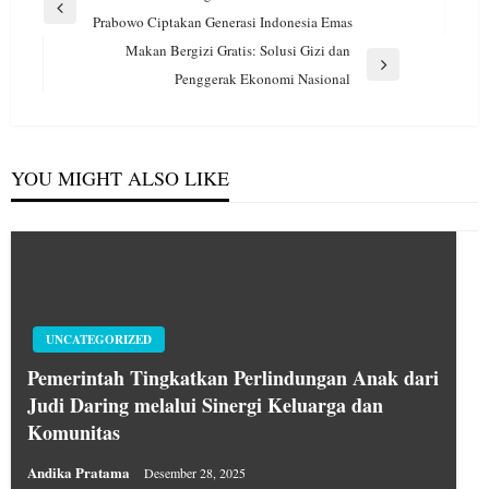
pos
Previous
Prabowo Ciptakan Generasi Indonesia Emas
Post
Makan Bergizi Gratis: Solusi Gizi dan
Next
Penggerak Ekonomi Nasional
Post
YOU MIGHT ALSO LIKE
UNCATEGORIZED
Pemerintah Tingkatkan Perlindungan Anak dari
Judi Daring melalui Sinergi Keluarga dan
Komunitas
Andika Pratama
Desember 28, 2025