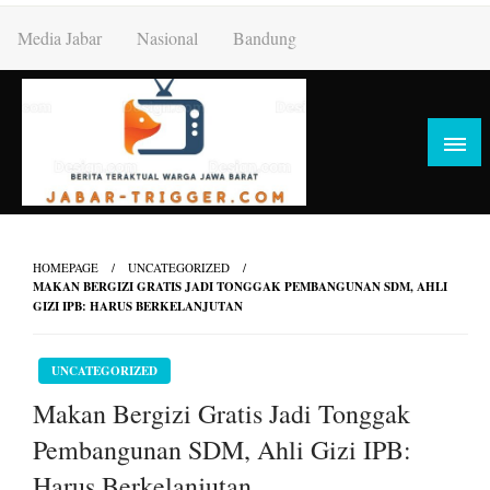
Skip
Media Jabar
Nasional
Bandung
to
content
HOMEPAGE
UNCATEGORIZED
MAKAN BERGIZI GRATIS JADI TONGGAK PEMBANGUNAN SDM, AHLI
GIZI IPB: HARUS BERKELANJUTAN
UNCATEGORIZED
Makan Bergizi Gratis Jadi Tonggak
Pembangunan SDM, Ahli Gizi IPB:
Harus Berkelanjutan