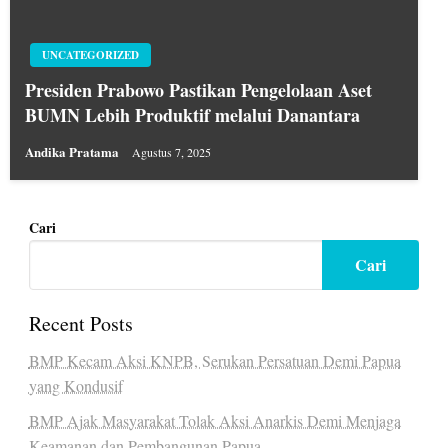
UNCATEGORIZED
Presiden Prabowo Pastikan Pengelolaan Aset
BUMN Lebih Produktif melalui Danantara
Andika Pratama
Agustus 7, 2025
Cari
Cari
Recent Posts
BMP Kecam Aksi KNPB, Serukan Persatuan Demi Papua
yang Kondusif
BMP Ajak Masyarakat Tolak Aksi Anarkis Demi Menjaga
Keamanan dan Pembangunan Papua