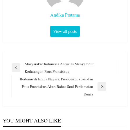
Andika Pratama
View all posts
Navigasi
Masyarakat Indonesia Antusias Menyambut
pos
Previous
Kedatangan Paus Fransiskus
Post
Bertemu di Istana Negara, Presiden Jokowi dan
Paus Fransiskus Akan Bahas Soal Perdamaian
Next
Dunia
Post
YOU MIGHT ALSO LIKE