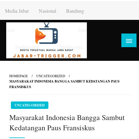
Skip
Media Jabar
Nasional
Bandung
to
content
HOMEPAGE
UNCATEGORIZED
MASYARAKAT INDONESIA BANGGA SAMBUT KEDATANGAN PAUS
FRANSISKUS
UNCATEGORIZED
Masyarakat Indonesia Bangga Sambut
Kedatangan Paus Fransiskus