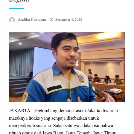
Posted
Andika Pratama
September 4, 2025
on
JAKARTA – Gelombang demonstrasi di Jakarta diwarnai
maraknya hoaks yang sengaja disebarkan untuk
memperkeruh suasana. Salah satunya adalah isu bahwa
ribuan orang dari Jawa Barat, Jawa Tengah, Jawa Timur,