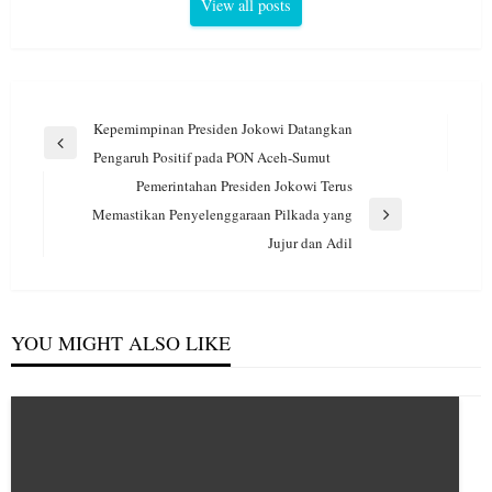
View all posts
Navigasi
Kepemimpinan Presiden Jokowi Datangkan
pos
Previous
Pengaruh Positif pada PON Aceh-Sumut
Post
Pemerintahan Presiden Jokowi Terus
Memastikan Penyelenggaraan Pilkada yang
Next
Jujur dan Adil
Post
YOU MIGHT ALSO LIKE