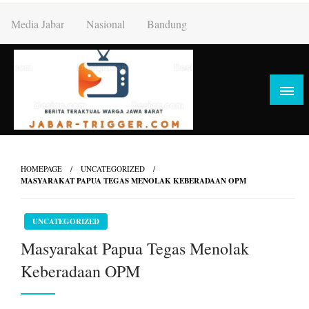
Skip
Media Jabar
Nasional
Bandung
to
content
HOMEPAGE
UNCATEGORIZED
MASYARAKAT PAPUA TEGAS MENOLAK KEBERADAAN OPM
UNCATEGORIZED
Masyarakat Papua Tegas Menolak
Keberadaan OPM