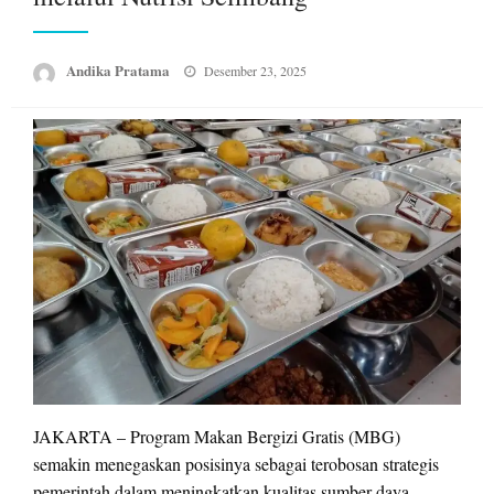
Posted
Andika Pratama
Desember 23, 2025
on
JAKARTA – Program Makan Bergizi Gratis (MBG)
semakin menegaskan posisinya sebagai terobosan strategis
pemerintah dalam meningkatkan kualitas sumber daya