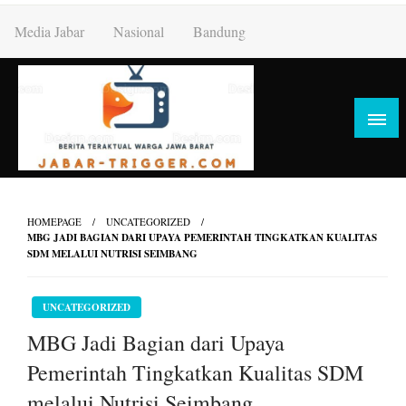
Skip
Media Jabar
Nasional
Bandung
to
content
HOMEPAGE
UNCATEGORIZED
MBG JADI BAGIAN DARI UPAYA PEMERINTAH TINGKATKAN KUALITAS
SDM MELALUI NUTRISI SEIMBANG
UNCATEGORIZED
MBG Jadi Bagian dari Upaya
Pemerintah Tingkatkan Kualitas SDM
melalui Nutrisi Seimbang