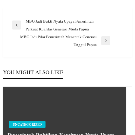
Navigasi
MBG Jadi Bukti Nyata Upaya Pemerintah
pos
Previous
Perkuat Kualitas Generasi Muda Papua
Post
MBG Jadi Pilar Pemerintah Mencetak Generasi
Next
Unggul Papua
Post
YOU MIGHT ALSO LIKE
UNCATEGORIZED