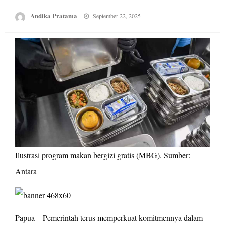
Posted
Andika Pratama
September 22, 2025
on
Ilustrasi program makan bergizi gratis (MBG). Sumber:
Antara
Papua – Pemerintah terus memperkuat komitmennya dalam