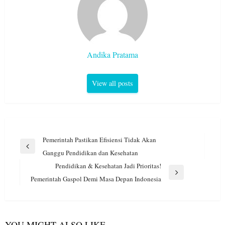
Andika Pratama
View all posts
Navigasi
Pemerintah Pastikan Efisiensi Tidak Akan
pos
Previous
Ganggu Pendidikan dan Kesehatan
Post
Pendidikan & Kesehatan Jadi Prioritas!
Next
Pemerintah Gaspol Demi Masa Depan Indonesia
Post
YOU MIGHT ALSO LIKE