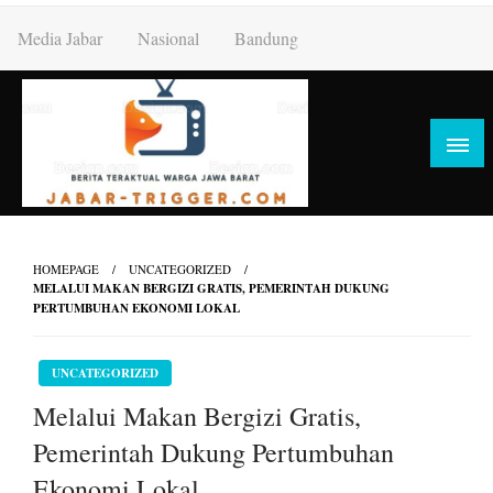
Skip
Media Jabar
Nasional
Bandung
to
content
HOMEPAGE
UNCATEGORIZED
MELALUI MAKAN BERGIZI GRATIS, PEMERINTAH DUKUNG
PERTUMBUHAN EKONOMI LOKAL
UNCATEGORIZED
Melalui Makan Bergizi Gratis,
Pemerintah Dukung Pertumbuhan
Ekonomi Lokal