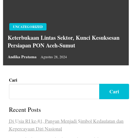
UNCATEGORIZED
Keterbukaan Lintas Sektor, Kunci Kesuksesan
Persiapan PON Aceh-Sumut
Andika Pratama
Agustus 28, 2024
Cari
Cari
Recent Posts
Di Usia RI ke-81, Pangan Menjadi Simbol Kedaulatan dan
Kepercayaan Diri Nasional