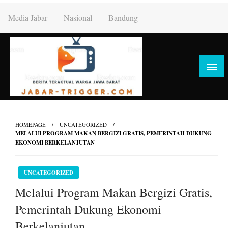
Skip
Media Jabar
Nasional
Bandung
to
content
HOMEPAGE
UNCATEGORIZED
MELALUI PROGRAM MAKAN BERGIZI GRATIS, PEMERINTAH DUKUNG
EKONOMI BERKELANJUTAN
UNCATEGORIZED
Melalui Program Makan Bergizi Gratis,
Pemerintah Dukung Ekonomi
Berkelanjutan