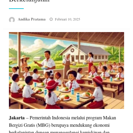
Posted
Andika Pratama
Februari 10, 2025
on
Jakarta
– Pemerintah Indonesia melalui program Makan
Bergizi Gratis (MBG) berupaya mendukung ekonomi
berkelanjutan dengan menanggulangi kemiskinan dan