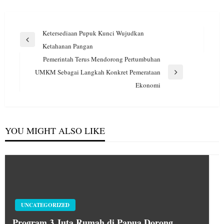
Navigasi
Ketersediaan Pupuk Kunci Wujudkan
pos
Previous
Ketahanan Pangan
Post
Pemerintah Terus Mendorong Pertumbuhan
UMKM Sebagai Langkah Konkret Pemerataan
Next
Ekonomi
Post
YOU MIGHT ALSO LIKE
UNCATEGORIZED
Program 3 Juta Rumah di Papua Dorong