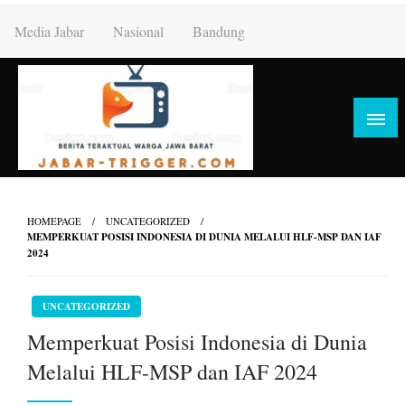
Skip
Media Jabar
Nasional
Bandung
to
content
HOMEPAGE
UNCATEGORIZED
MEMPERKUAT POSISI INDONESIA DI DUNIA MELALUI HLF-MSP DAN IAF
2024
UNCATEGORIZED
Memperkuat Posisi Indonesia di Dunia
Melalui HLF-MSP dan IAF 2024