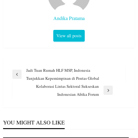
Andika Pratama
View all posts
Navigasi
Jadi Tuan Rumah HLF MSP, Indonesia
pos
Previous
Tunjukkan Kepemimpinan di Pentas Global
Post
Kolaborasi Lintas Sektoral Sukseskan
Next
Indonesian Afrika Forum
Post
YOU MIGHT ALSO LIKE