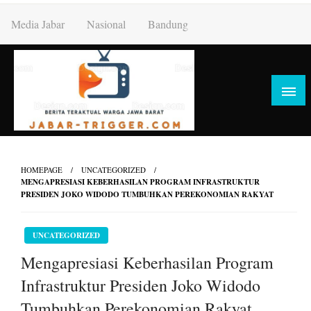
Skip
Media Jabar
Nasional
Bandung
to
content
HOMEPAGE
UNCATEGORIZED
MENGAPRESIASI KEBERHASILAN PROGRAM INFRASTRUKTUR
PRESIDEN JOKO WIDODO TUMBUHKAN PEREKONOMIAN RAKYAT
UNCATEGORIZED
Mengapresiasi Keberhasilan Program
Infrastruktur Presiden Joko Widodo
Tumbuhkan Perekonomian Rakyat