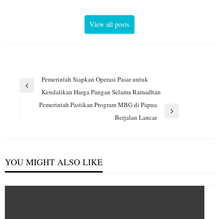
View all posts
Navigasi
Pemerintah Siapkan Operasi Pasar untuk
pos
Previous
Kendalikan Harga Pangan Selama Ramadhan
Post
Pemerintah Pastikan Program MBG di Papua
Next
Berjalan Lancar
Post
YOU MIGHT ALSO LIKE