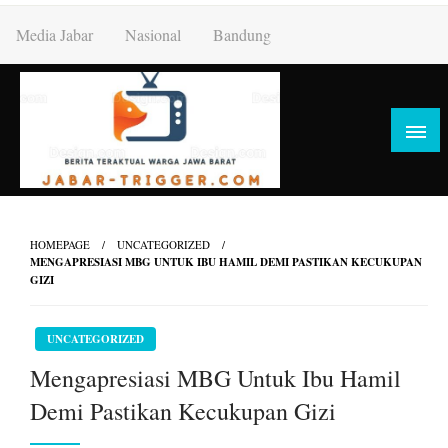
Skip
Media Jabar
Nasional
Bandung
to
content
HOMEPAGE
UNCATEGORIZED
MENGAPRESIASI MBG UNTUK IBU HAMIL DEMI PASTIKAN KECUKUPAN
GIZI
UNCATEGORIZED
Mengapresiasi MBG Untuk Ibu Hamil
Demi Pastikan Kecukupan Gizi