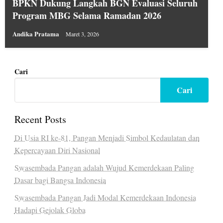
BPKN Dukung Langkah BGN Evaluasi Seluruh
Program MBG Selama Ramadan 2026
Andika Pratama
Maret 3, 2026
Cari
Cari
Recent Posts
Di Usia RI ke-81, Pangan Menjadi Simbol Kedaulatan dan
Kepercayaan Diri Nasional
Swasembada Pangan adalah Wujud Kemerdekaan Paling
Dasar bagi Bangsa Indonesia
Swasembada Pangan Jadi Modal Kemerdekaan Indonesia
Hadapi Gejolak Globa