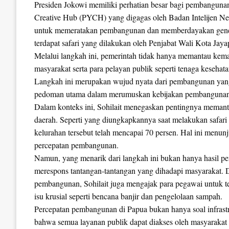
Presiden Jokowi memiliki perhatian besar bagi pembangun
Creative Hub (PYCH) yang digagas oleh Badan Intelijen Neg
untuk memeratakan pembangunan dan memberdayakan generas
terdapat safari yang dilakukan oleh Penjabat Wali Kota Jaya
Melalui langkah ini, pemerintah tidak hanya memantau kema
masyarakat serta para pelayan publik seperti tenaga kesehat
Langkah ini merupakan wujud nyata dari pembangunan yang b
pedoman utama dalam merumuskan kebijakan pembangunan
Dalam konteks ini, Sohilait menegaskan pentingnya meman
daerah. Seperti yang diungkapkannya saat melakukan safar
kelurahan tersebut telah mencapai 70 persen. Hal ini menu
percepatan pembangunan.
Namun, yang menarik dari langkah ini bukan hanya hasil pe
merespons tantangan-tantangan yang dihadapi masyarakat. Da
pembangunan, Sohilait juga mengajak para pegawai untuk t
isu krusial seperti bencana banjir dan pengelolaan sampah.
Percepatan pembangunan di Papua bukan hanya soal infrastr
bahwa semua layanan publik dapat diakses oleh masyarakat sec