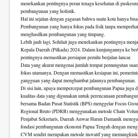
menekankan pentingnya peran tenaga kesehatan di puskesma
pembangunan yang holistik.
Hal ini sejalan dengan gagasan bahwa suatu kota hanya bisa
Pembangunan yang hanya fokus pada fisik tanpa memperhat
menghasilkan pembangunan yang timpang.
Lebih jauh lagi, Sohilait juga menekankan pentingnya menjag
Kepala Daerah (Pilkada) 2024. Dalam kunjungannya ke ber
pentingnya memastikan persiapan pemilu berjalan lancar.
Data yang akurat mengenai jumlah tempat pemungutan suara 
fokus utamanya. Dengan memastikan kesiapan ini, pemerint
gangguan yang dapat menghambat jalannya pembangunan.
Di sisi lain, upaya mempercepat pembangunan Papua juga dip
kualitas data yang digunakan untuk perencanaan pembangu
bersama Badan Pusat Statistik (BPS) menggelar Focus Gro
Regional Bruto (PDRB) menggunakan metode Chain Volu
Penjabat Sekretaris, Daerah Anwar Harun Damanik menegas
fondasi pembangunan ekonomi Papua Tengah dengan mengacu
CVM sendiri merupakan metode inovatif yang memungkink