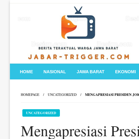
Skip
to
content
HOME
NASIONAL
JAWA BARAT
EKONOMI
HOMEPAGE
UNCATEGORIZED
MENGAPRESIASI PRESIDEN JO
UNCATEGORIZED
Mengapresiasi Pres