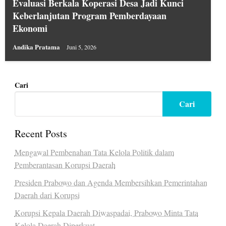
Evaluasi Berkala Koperasi Desa Jadi Kunci
Keberlanjutan Program Pemberdayaan
Ekonomi
Andika Pratama
Juni 5, 2026
Cari
Cari
Recent Posts
Mengawal Pembenahan Tata Kelola Politik dalam
Pemberantasan Korupsi Daerah
Presiden Prabowo dan Agenda Membersihkan Pemerintahan
Daerah dari Korupsi
Korupsi Kepala Daerah Diwaspadai, Prabowo Minta Tata
Kelola Daerah Diperkuat