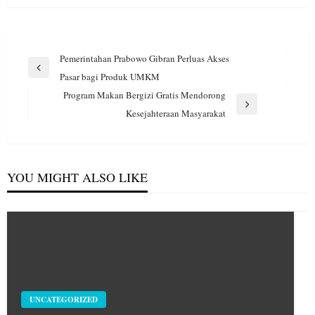
Navigasi
Pemerintahan Prabowo Gibran Perluas Akses
pos
Previous
Pasar bagi Produk UMKM
Post
Program Makan Bergizi Gratis Mendorong
Next
Kesejahteraan Masyarakat
Post
YOU MIGHT ALSO LIKE
UNCATEGORIZED