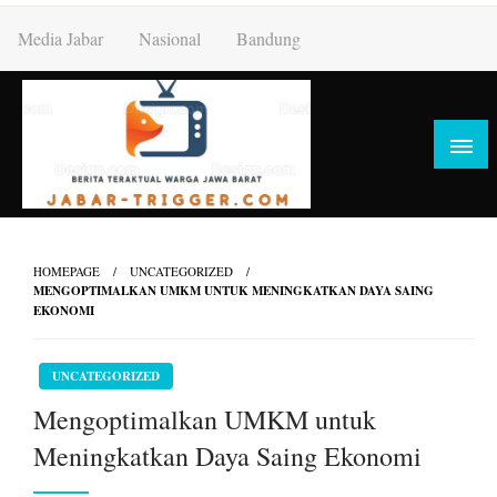
Skip
Media Jabar
Nasional
Bandung
to
content
HOMEPAGE
UNCATEGORIZED
MENGOPTIMALKAN UMKM UNTUK MENINGKATKAN DAYA SAING
EKONOMI
UNCATEGORIZED
Mengoptimalkan UMKM untuk
Meningkatkan Daya Saing Ekonomi