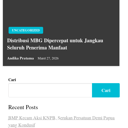
UNCATEGORIZED
Distribusi MBG Dipercepat untuk Jangkau
Seluruh Penerima Manfaat
Andika Pratama
Maret 27, 2026
Cari
Cari
Recent Posts
BMP Kecam Aksi KNPB, Serukan Persatuan Demi Papua
yang Kondusif