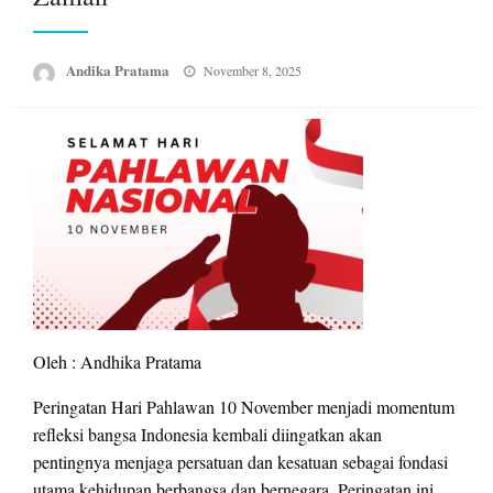
Posted
Andika Pratama
November 8, 2025
on
Oleh : Andhika Pratama
Peringatan Hari Pahlawan 10 November menjadi momentum
refleksi bangsa Indonesia kembali diingatkan akan
pentingnya menjaga persatuan dan kesatuan sebagai fondasi
utama kehidupan berbangsa dan bernegara. Peringatan ini