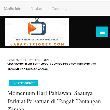
Skip
Media Jabar
Nasional
Bandung
to
content
HOMEPAGE
UNCATEGORIZED
MOMENTUM HARI PAHLAWAN, SAATNYA PERKUAT PERSATUAN DI
TENGAH TANTANGAN ZAMAN
UNCATEGORIZED
Momentum Hari Pahlawan, Saatnya
Perkuat Persatuan di Tengah Tantangan
Zaman