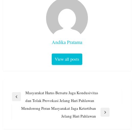
Andika Pratama
View all posts
Navigasi
Masyarakat Harus Bersatu Jaga Kondusivitas
pos
Previous
dan Tolak Provokasi Jelang Hari Pahlawan
Post
Mendorong Peran Masyarakat Jaga Ketertiban
Next
Jelang Hari Pahlawan
Post