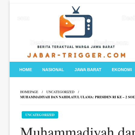
Skip
to
content
HOME
NASIONAL
JAWA BARAT
EKONOMI
HOMEPAGE
UNCATEGORIZED
MUHAMMADIYAH DAN NAHDLATUL ULAMA: PRESIDEN RI KE – 2 SO
UNCATEGORIZED
Muhammadiyah dan