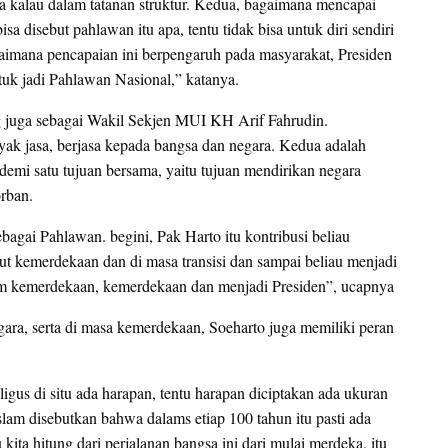
a kalau dalam tatanan struktur. Kedua, bagaimana mencapai
isa disebut pahlawan itu apa, tentu tidak bisa untuk diri sendiri
aimana pencapaian ini berpengaruh pada masyarakat, Presiden
uk jadi Pahlawan Nasional,” katanya.
g juga sebagai Wakil Sekjen MUI KH Arif Fahrudin.
k jasa, berjasa kepada bangsa dan negara. Kedua adalah
emi satu tujuan bersama, yaitu tujuan mendirikan negara
orban.
gai Pahlawan. begini, Pak Harto itu kontribusi beliau
ut kemerdekaan dan di masa transisi dan sampai beliau menjadi
um kemerdekaan, kemerdekaan dan menjadi Presiden”, ucapnya
ara, serta di masa kemerdekaan, Soeharto juga memiliki peran
ligus di situ ada harapan, tentu harapan diciptakan ada ukuran
am disebutkan bahwa dalams etiap 100 tahun itu pasti ada
ita hitung dari perjalanan bangsa ini dari mulai merdeka, itu