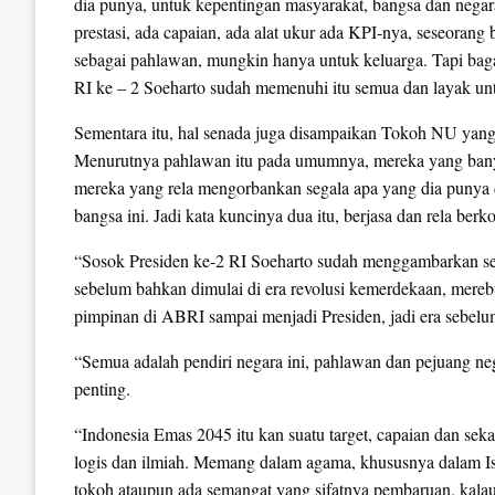
dia punya, untuk kepentingan masyarakat, bangsa dan negar
prestasi, ada capaian, ada alat ukur ada KPI-nya, seseorang b
sebagai pahlawan, mungkin hanya untuk keluarga. Tapi bag
RI ke – 2 Soeharto sudah memenuhi itu semua dan layak unt
Sementara itu, hal senada juga disampaikan Tokoh NU yan
Menurutnya pahlawan itu pada umumnya, mereka yang banya
mereka yang rela mengorbankan segala apa yang dia punya d
bangsa ini. Jadi kata kuncinya dua itu, berjasa dan rela berk
“Sosok Presiden ke-2 RI Soeharto sudah menggambarkan seba
sebelum bahkan dimulai di era revolusi kemerdekaan, mereb
pimpinan di ABRI sampai menjadi Presiden, jadi era sebel
“Semua adalah pendiri negara ini, pahlawan dan pejuang neg
penting.
“Indonesia Emas 2045 itu kan suatu target, capaian dan seka
logis dan ilmiah. Memang dalam agama, khususnya dalam Isl
tokoh ataupun ada semangat yang sifatnya pembaruan, kalau k