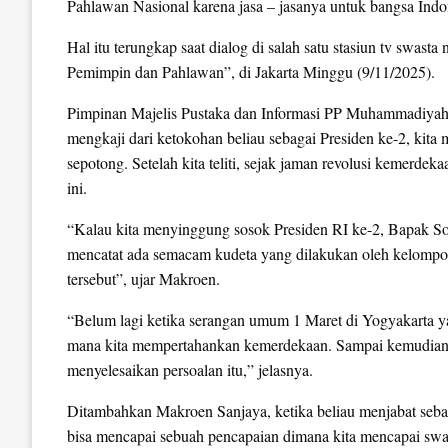
Pahlawan Nasional karena jasa – jasanya untuk bangsa Indo
Hal itu terungkap saat dialog di salah satu stasiun tv swa
Pemimpin dan Pahlawan”, di Jakarta Minggu (9/11/2025).
Pimpinan Majelis Pustaka dan Informasi PP Muhammadiy
mengkaji dari ketokohan beliau sebagai Presiden ke-2, kita 
sepotong. Setelah kita teliti, sejak jaman revolusi kemerdek
ini.
“Kalau kita menyinggung sosok Presiden RI ke-2, Bapak Soeh
mencatat ada semacam kudeta yang dilakukan oleh kelompok 
tersebut”, ujar Makroen.
“Belum lagi ketika serangan umum 1 Maret di Yogyakarta ya
mana kita mempertahankan kemerdekaan. Sampai kemudian 
menyelesaikan persoalan itu,” jelasnya.
Ditambahkan Makroen Sanjaya, ketika beliau menjabat sebaga
bisa mencapai sebuah pencapaian dimana kita mencapai swas