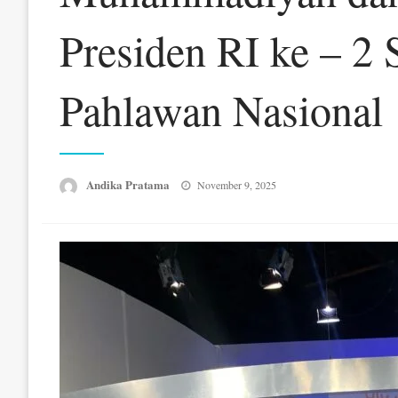
Presiden RI ke – 2 
Pahlawan Nasional
Posted
Andika Pratama
November 9, 2025
on