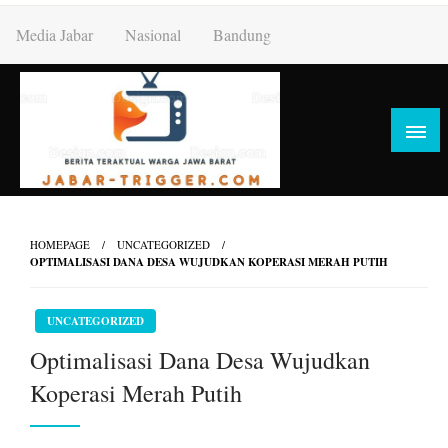
Skip
Media Jabar
Nasional
Bandung
to
content
HOMEPAGE
UNCATEGORIZED
OPTIMALISASI DANA DESA WUJUDKAN KOPERASI MERAH PUTIH
UNCATEGORIZED
Optimalisasi Dana Desa Wujudkan
Koperasi Merah Putih