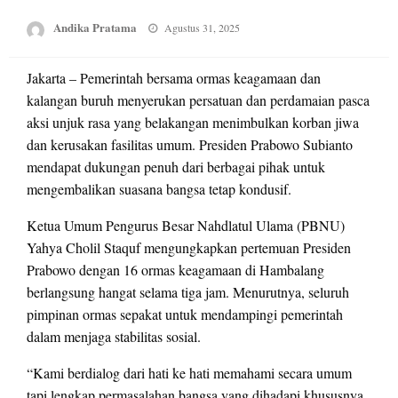
Posted
Andika Pratama
Agustus 31, 2025
on
Jakarta – Pemerintah bersama ormas keagamaan dan
kalangan buruh menyerukan persatuan dan perdamaian pasca
aksi unjuk rasa yang belakangan menimbulkan korban jiwa
dan kerusakan fasilitas umum. Presiden Prabowo Subianto
mendapat dukungan penuh dari berbagai pihak untuk
mengembalikan suasana bangsa tetap kondusif.
Ketua Umum Pengurus Besar Nahdlatul Ulama (PBNU)
Yahya Cholil Staquf mengungkapkan pertemuan Presiden
Prabowo dengan 16 ormas keagamaan di Hambalang
berlangsung hangat selama tiga jam. Menurutnya, seluruh
pimpinan ormas sepakat untuk mendampingi pemerintah
dalam menjaga stabilitas sosial.
“Kami berdialog dari hati ke hati memahami secara umum
tapi lengkap permasalahan bangsa yang dihadapi khususnya