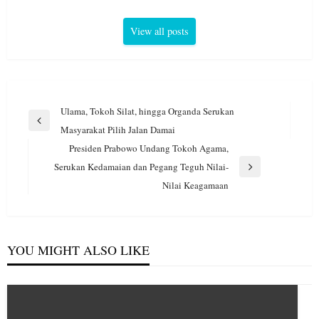
View all posts
Navigasi
Ulama, Tokoh Silat, hingga Organda Serukan
pos
Previous
Masyarakat Pilih Jalan Damai
Post
Presiden Prabowo Undang Tokoh Agama,
Serukan Kedamaian dan Pegang Teguh Nilai-
Next
Nilai Keagamaan
Post
YOU MIGHT ALSO LIKE