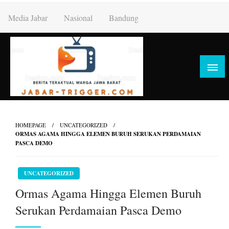
Skip
Media Jabar
Nasional
Bandung
to
content
HOMEPAGE
UNCATEGORIZED
ORMAS AGAMA HINGGA ELEMEN BURUH SERUKAN PERDAMAIAN
PASCA DEMO
UNCATEGORIZED
Ormas Agama Hingga Elemen Buruh
Serukan Perdamaian Pasca Demo