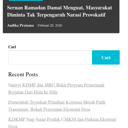
Seruan Ramadan Damai Menguat, Masyarakat
Diminta Tak Terpengaruh Narasi Provokatif
Andika Pratama
Februari 28, 2026
Cari
Cari
Recent Posts
Sinergi KDMP dan MBG Bukti Program Pemerintah
Berjalan Dari Hulu ke Hilir
Pemerintah Tegaskan Pelatihan Koperasi Merah Putih
Transparan, Bekali Penguatan Ekonomi Desa
KDKMP Siap Serap Produk UMKM dan Perkuat Ekonomi
Desa