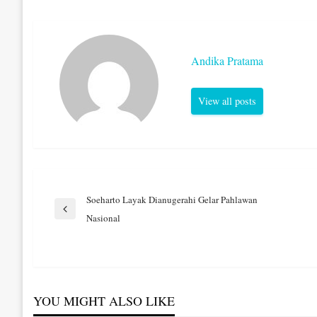
Andika Pratama
View all posts
Navigasi
Soeharto Layak Dianugerahi Gelar Pahlawan
Previous
Nasional
Post
pos
YOU MIGHT ALSO LIKE