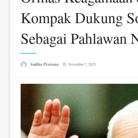
Kompak Dukung Soe
Sebagai Pahlawan N
Posted
Andika Pratama
November 7, 2025
on