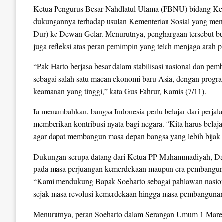
Ketua Pengurus Besar Nahdlatul Ulama (PBNU) bidang Ke
dukungannya terhadap usulan Kementerian Sosial yang m
Dur) ke Dewan Gelar. Menurutnya, penghargaan tersebut bu
juga refleksi atas peran pemimpin yang telah menjaga arah
“Pak Harto berjasa besar dalam stabilisasi nasional dan pe
sebagai salah satu macan ekonomi baru Asia, dengan progra
keamanan yang tinggi,” kata Gus Fahrur, Kamis (7/11).
Ia menambahkan, bangsa Indonesia perlu belajar dari perjala
memberikan kontribusi nyata bagi negara. “Kita harus belaj
agar dapat membangun masa depan bangsa yang lebih bijak 
Dukungan serupa datang dari Ketua PP Muhammadiyah, Dad
pada masa perjuangan kemerdekaan maupun era pembangu
“Kami mendukung Bapak Soeharto sebagai pahlawan nasional
sejak masa revolusi kemerdekaan hingga masa pembangunan
Menurutnya, peran Soeharto dalam Serangan Umum 1 Maret 