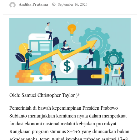
Posted
Andika Pratama
September 16, 2025
on
Oleh: Samuel Christopher Taylor )*
Pemerintah di bawah kepemimpinan Presiden Prabowo
Subianto menunjukkan komitmen nyata dalam memperkuat
fondasi ekonomi nasional melalui kebijakan pro rakyat.
Rangkaian program stimulus 8+4+5 yang diluncurkan bukan
sekadar angka, tetapi wujud jawaban terhadap aspirasi 17+8.