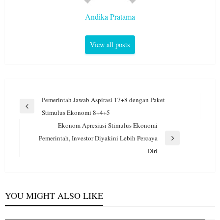
Andika Pratama
View all posts
Navigasi
Pemerintah Jawab Aspirasi 17+8 dengan Paket
pos
Previous
Stimulus Ekonomi 8+4+5
Post
Ekonom Apresiasi Stimulus Ekonomi
Pemerintah, Investor Diyakini Lebih Percaya
Next
Diri
Post
YOU MIGHT ALSO LIKE