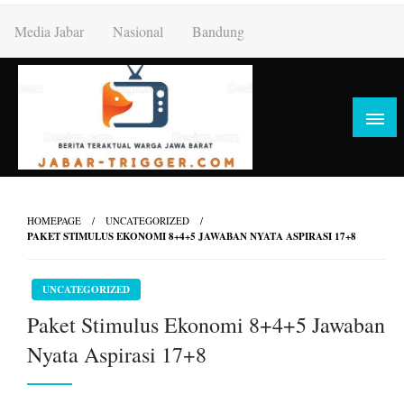
Skip
Media Jabar
Nasional
Bandung
to
content
HOMEPAGE
UNCATEGORIZED
PAKET STIMULUS EKONOMI 8+4+5 JAWABAN NYATA ASPIRASI 17+8
UNCATEGORIZED
Paket Stimulus Ekonomi 8+4+5 Jawaban
Nyata Aspirasi 17+8