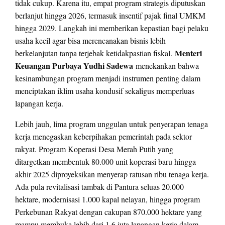
tidak cukup. Karena itu, empat program strategis diputuskan
berlanjut hingga 2026, termasuk insentif pajak final UMKM
hingga 2029. Langkah ini memberikan kepastian bagi pelaku
usaha kecil agar bisa merencanakan bisnis lebih
Menteri
berkelanjutan tanpa terjebak ketidakpastian fiskal.
Keuangan Purbaya Yudhi Sadewa
menekankan bahwa
kesinambungan program menjadi instrumen penting dalam
menciptakan iklim usaha kondusif sekaligus memperluas
lapangan kerja.
Lebih jauh, lima program unggulan untuk penyerapan tenaga
kerja menegaskan keberpihakan pemerintah pada sektor
rakyat. Program Koperasi Desa Merah Putih yang
ditargetkan membentuk 80.000 unit koperasi baru hingga
akhir 2025 diproyeksikan menyerap ratusan ribu tenaga kerja.
Ada pula revitalisasi tambak di Pantura seluas 20.000
hektare, modernisasi 1.000 kapal nelayan, hingga program
Perkebunan Rakyat dengan cakupan 870.000 hektare yang
mampu membuka lebih dari 1,6 juta lapangan kerja dalam