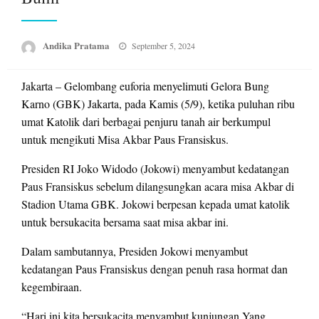
Posted
Andika Pratama
September 5, 2024
on
Jakarta – Gelombang euforia menyelimuti Gelora Bung
Karno (GBK) Jakarta, pada Kamis (5/9), ketika puluhan ribu
umat Katolik dari berbagai penjuru tanah air berkumpul
untuk mengikuti Misa Akbar Paus Fransiskus.
Presiden RI Joko Widodo (Jokowi) menyambut kedatangan
Paus Fransiskus sebelum dilangsungkan acara misa Akbar di
Stadion Utama GBK. Jokowi berpesan kepada umat katolik
untuk bersukacita bersama saat misa akbar ini.
Dalam sambutannya, Presiden Jokowi menyambut
kedatangan Paus Fransiskus dengan penuh rasa hormat dan
kegembiraan.
“Hari ini kita bersukacita menyambut kunjungan Yang