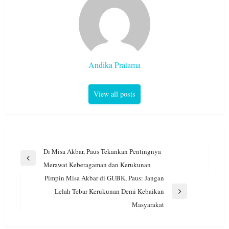
Andika Pratama
View all posts
Navigasi
Di Misa Akbar, Paus Tekankan Pentingnya
pos
Previous
Merawat Keberagaman dan Kerukunan
Post
Pimpin Misa Akbar di GUBK, Paus: Jangan
Lelah Tebar Kerukunan Demi Kebaikan
Next
Masyarakat
Post