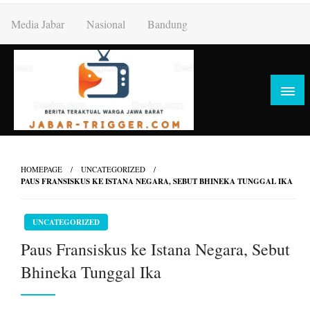
Skip
Media Jabar
Nasional
Bandung
to
content
HOMEPAGE
UNCATEGORIZED
PAUS FRANSISKUS KE ISTANA NEGARA, SEBUT BHINEKA TUNGGAL IKA
UNCATEGORIZED
Paus Fransiskus ke Istana Negara, Sebut
Bhineka Tunggal Ika