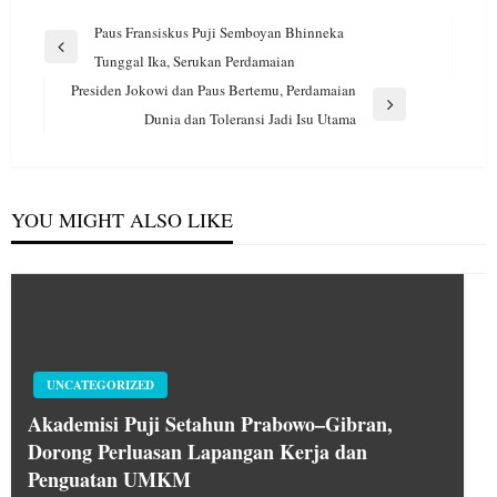
Navigasi
Paus Fransiskus Puji Semboyan Bhinneka
pos
Previous
Tunggal Ika, Serukan Perdamaian
Post
Presiden Jokowi dan Paus Bertemu, Perdamaian
Next
Dunia dan Toleransi Jadi Isu Utama
Post
YOU MIGHT ALSO LIKE
UNCATEGORIZED
Akademisi Puji Setahun Prabowo–Gibran,
Dorong Perluasan Lapangan Kerja dan
Penguatan UMKM