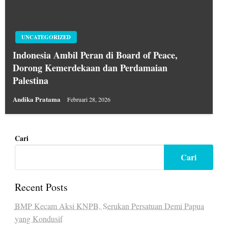
UNCATEGORIZED
Indonesia Ambil Peran di Board of Peace,
Dorong Kemerdekaan dan Perdamaian
Palestina
Andika Pratama
Februari 28, 2026
Cari
Cari
Recent Posts
BMP Kecam Aksi KNPB, Serukan Persatuan Demi Papua
yang Kondusif