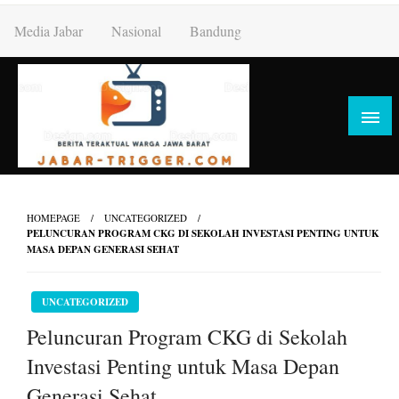
Skip
Media Jabar
Nasional
Bandung
to
content
HOMEPAGE
UNCATEGORIZED
PELUNCURAN PROGRAM CKG DI SEKOLAH INVESTASI PENTING UNTUK
MASA DEPAN GENERASI SEHAT
UNCATEGORIZED
Peluncuran Program CKG di Sekolah
Investasi Penting untuk Masa Depan
Generasi Sehat