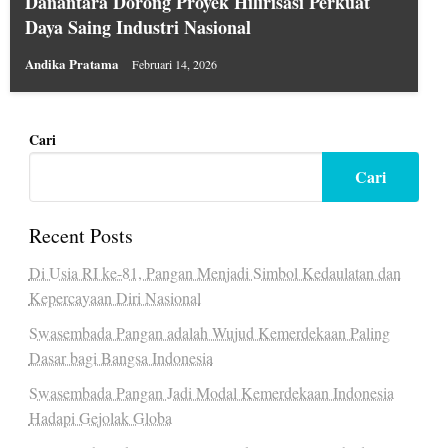
Danantara Dorong Proyek Hilirisasi Perkuat
Daya Saing Industri Nasional
Andika Pratama
Februari 14, 2026
Cari
Cari
Recent Posts
Di Usia RI ke-81, Pangan Menjadi Simbol Kedaulatan dan
Kepercayaan Diri Nasional
Swasembada Pangan adalah Wujud Kemerdekaan Paling
Dasar bagi Bangsa Indonesia
Swasembada Pangan Jadi Modal Kemerdekaan Indonesia
Hadapi Gejolak Globa