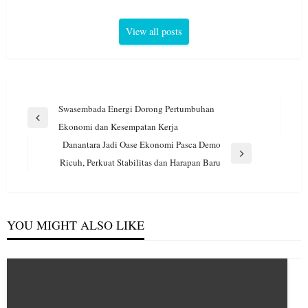
View all posts
Navigasi
Swasembada Energi Dorong Pertumbuhan
pos
Previous
Ekonomi dan Kesempatan Kerja
Post
Danantara Jadi Oase Ekonomi Pasca Demo
Next
Ricuh, Perkuat Stabilitas dan Harapan Baru
Post
YOU MIGHT ALSO LIKE