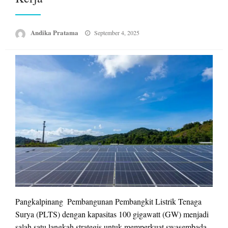
Posted
Andika Pratama
September 4, 2025
on
Pangkalpinang  Pembangunan Pembangkit Listrik Tenaga
Surya (PLTS) dengan kapasitas 100 gigawatt (GW) menjadi
salah satu langkah strategis untuk memperkuat swasembada