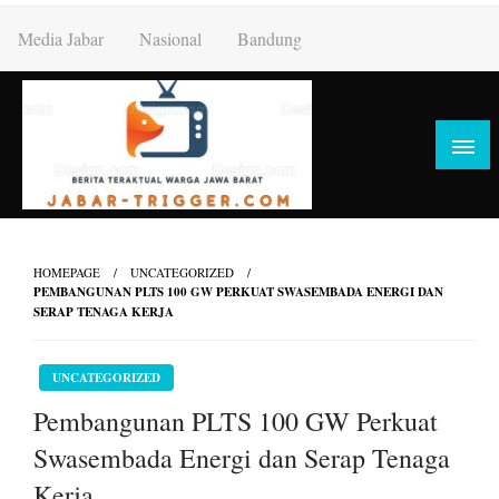
Skip
Media Jabar
Nasional
Bandung
to
content
HOMEPAGE
UNCATEGORIZED
PEMBANGUNAN PLTS 100 GW PERKUAT SWASEMBADA ENERGI DAN
SERAP TENAGA KERJA
UNCATEGORIZED
Pembangunan PLTS 100 GW Perkuat
Swasembada Energi dan Serap Tenaga
Kerja