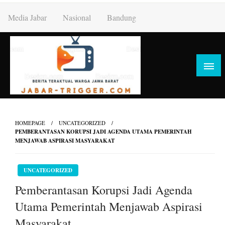
Skip
Media Jabar
Nasional
Bandung
to
content
HOMEPAGE
UNCATEGORIZED
PEMBERANTASAN KORUPSI JADI AGENDA UTAMA PEMERINTAH
MENJAWAB ASPIRASI MASYARAKAT
UNCATEGORIZED
Pemberantasan Korupsi Jadi Agenda
Utama Pemerintah Menjawab Aspirasi
Masyarakat