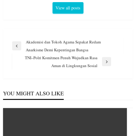
View all posts
Navigasi
Akademisi dan Tokoh Agama Sepakat Redam
pos
Previous
Anarkisme Demi Kepentingan Bangsa
Post
TNI–Polri Komitmen Penuh Wujudkan Rasa
Next
Aman di Lingkungan Sosial
Post
YOU MIGHT ALSO LIKE