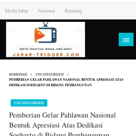
Skip
Media Jabar
Nasional
Bandung
to
content
HOMEPAGE
UNCATEGORIZED
PEMBERIAN GELAR PAHLAWAN NASIONAL BENTUK APRESIASI ATAS
DEDIKASI SOEHARTO DI BIDANG PEMBANGUNAN
UNCATEGORIZED
Pemberian Gelar Pahlawan Nasional
Bentuk Apresiasi Atas Dedikasi
Soeharto di Bidang Pembangunan