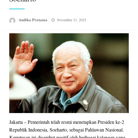
Posted
Andika Pratama
November 21, 2025
on
Jakarta – Pemerintah telah resmi menetapkan Presiden ke-2
Republik Indonesia, Soeharto, sebagai Pahlawan Nasional.
Keputusan ini disambut positif oleh berbagai kalangan yang