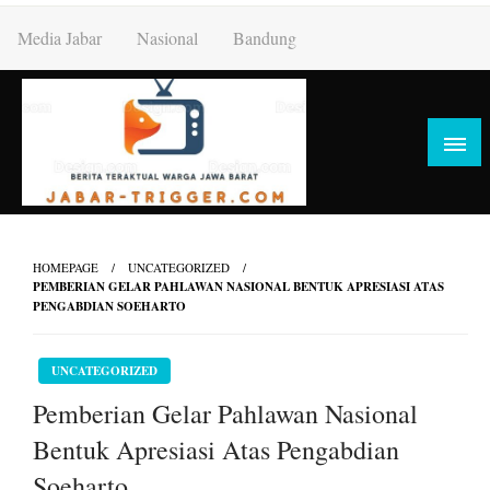
Skip
Media Jabar
Nasional
Bandung
to
content
HOMEPAGE
UNCATEGORIZED
PEMBERIAN GELAR PAHLAWAN NASIONAL BENTUK APRESIASI ATAS
PENGABDIAN SOEHARTO
UNCATEGORIZED
Pemberian Gelar Pahlawan Nasional
Bentuk Apresiasi Atas Pengabdian
Soeharto