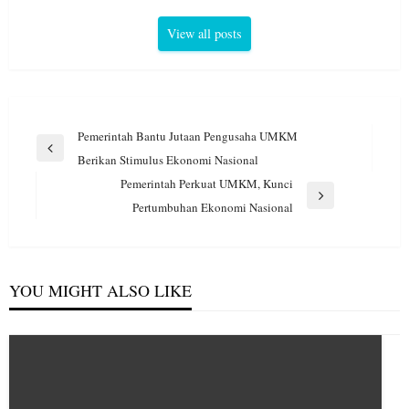
View all posts
Navigasi
Pemerintah Bantu Jutaan Pengusaha UMKM
pos
Previous
Berikan Stimulus Ekonomi Nasional
Post
Pemerintah Perkuat UMKM, Kunci
Next
Pertumbuhan Ekonomi Nasional
Post
YOU MIGHT ALSO LIKE