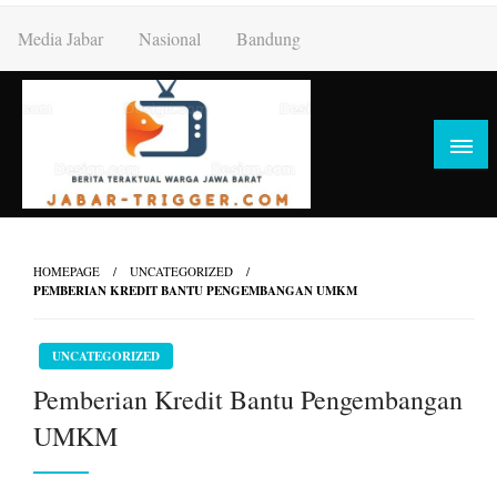
Skip
Media Jabar
Nasional
Bandung
to
content
HOMEPAGE
UNCATEGORIZED
PEMBERIAN KREDIT BANTU PENGEMBANGAN UMKM
UNCATEGORIZED
Pemberian Kredit Bantu Pengembangan
UMKM