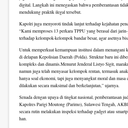
digital. Langkah ini menegaskan bahwa pemberantasan tidak
mendukung praktik ilegal tersebut.
Kapolri juga menyoroti tindak lanjut terhadap kejahatan pe
“Kami memproses 13 perkara TPPU yang berasal dari jarin-
terhadap kelompok-kelompok bandar besar, agar asetnya bisa k
Untuk memperkuat kemampuan institusi dalam menangani keja
di delapan Kepolisian Daerah (Polda). Struktur baru ini d
kompleks dan dinamis.Menurut Jenderal Listyo Sigit, marak
namun juga telah menyasar kelompok rentan, termasuk anak
hanya soal ekonomi, tapi juga menyangkut moral dan masa 
dilakukan secara maksimal dan berkelanjutan,” ujarnya.
Senada dengan upaya di tingkat nasional, pemberantasan judi o
Kapolres Parigi Moutong (Parimo), Sulawesi Tengah, AK
secara rutin melakukan inspeksi terhadap gadget atau smar
han.