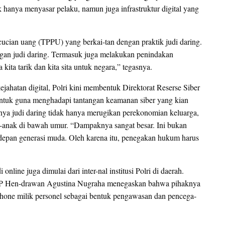
 hanya menyasar pelaku, namun juga infrastruktur digital yang
ncucian uang (TPPU) yang berkai-tan dengan praktik judi daring.
gan judi daring. Termasuk juga melakukan penindakan
ita tarik dan kita sita untuk negara,” tegasnya.
hatan digital, Polri kini membentuk Direktorat Reserse Siber
ibentuk guna menghadapi tantangan keamanan siber yang kian
nya judi daring tidak hanya merugikan perekonomian keluarga,
-anak di bawah umur. “Dampaknya sangat besar. Ini bukan
depan generasi muda. Oleh karena itu, penegakan hukum harus
nline juga dimulai dari inter-nal institusi Polri di daerah.
BP Hen-drawan Agustina Nugraha menegaskan bahwa pihaknya
tphone milik personel sebagai bentuk pengawasan dan pencega-