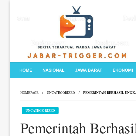
Skip
to
content
HOME
NASIONAL
JAWA BARAT
EKONOMI
HOMEPAGE
UNCATEGORIZED
PEMERINTAH BERHASIL UNGKA
UNCATEGORIZED
Pemerintah Berhasi