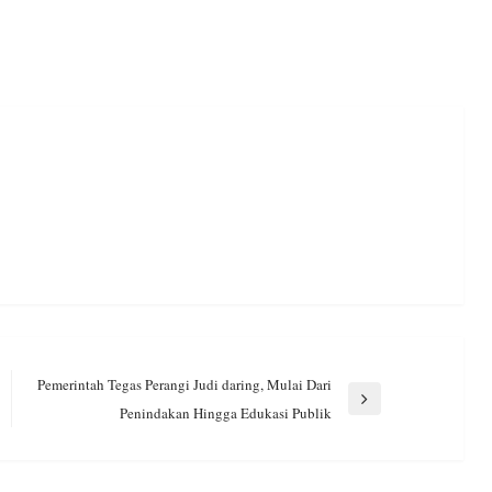
Pemerintah Tegas Perangi Judi daring, Mulai Dari
Next
Penindakan Hingga Edukasi Publik
Post