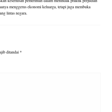
askan keseriusan pemerintah dalam menindak praktik perjudian
k hanya menggerus ekonomi keluarga, tetapi juga membuka
ang lintas negara.
jib ditandai
*