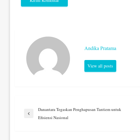
Andika Pratama
View all posts
Navigasi
Danantara Tegaskan Penghapusan Tantiem untuk
Previous
Efisiensi Nasional
Post
pos