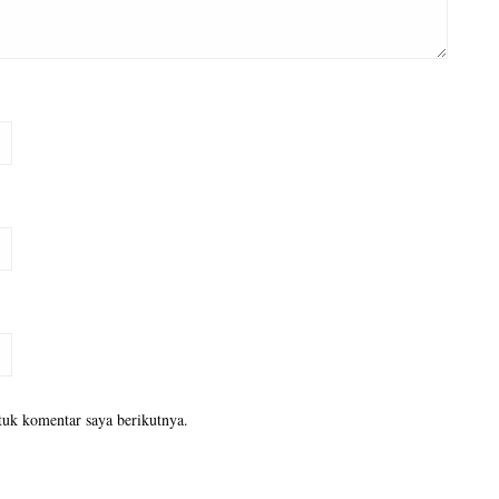
tuk komentar saya berikutnya.