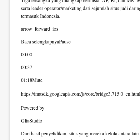
Tiga tersangka yang ditangkap berinisial AF, BI, dan MR. 
serta leader operator/marketing dari sejumlah situs judi dar
termasuk Indonesia.
arrow_forward_ios
Baca selengkapnyaPause
00:00
00:37
01:18Mute
https://imasdk.googleapis.com/js/core/bridge3.715.0_en.h
Powered by
GliaStudio
Dari hasil penyelidikan, situs yang mereka kelola antara lain