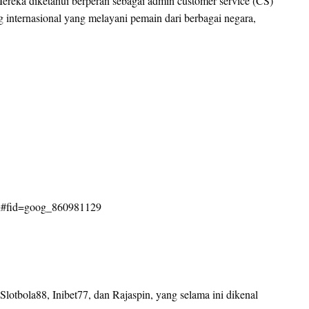
Mereka diketahui berperan sebagai admin customer service (CS)
ing internasional yang melayani pemain dari berbagai negara,
tml#fid=goog_860981129
 Slotbola88, Inibet77, dan Rajaspin, yang selama ini dikenal