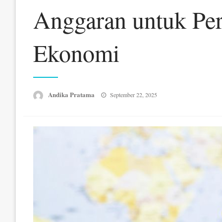
Anggaran untuk Per
Ekonomi
Posted
Andika Pratama
September 22, 2025
on