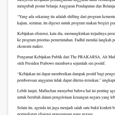
mengubah postur belanja Anggaran Pendapatan dan Belanj
“Yang ada sekarang itu adalah shifting dari program kemente
kajian, seminar, itu digeser untuk program makan bergizi gra
Kebijakan efisiensi, kata dia, memungkinkan terjadinya pe
ke program prioritas pemerintahan. Fadhil menilai langkah p
ekonomi makro.
Pengamat Kebijakan Publik dari The PRAKARSA, Ah Maftuc
oleh Presiden Prabowo membawa sejumlah sisi positif.
“Kebijakan ini dapat memberikan dampak positif bagi peng
pemborosan anggaran tidak dapat diterus-teruskan,” ungkap
Lebih lanjut, Maftuchan menyebut bahwa hal ini penting a
untuk berubah dalam pengelolaan keuangan negara yang lebi
Selain itu, agenda ini juga menjadi salah satu bukti konkr
peningkatan efisiensi penggunaan uang negara.