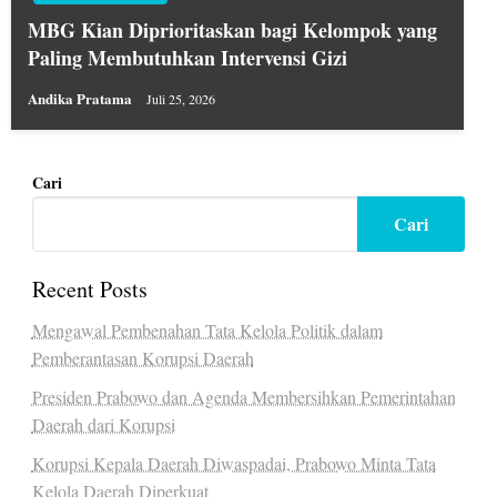
MBG Kian Diprioritaskan bagi Kelompok yang
Paling Membutuhkan Intervensi Gizi
Andika Pratama
Juli 25, 2026
Cari
Cari
Recent Posts
Mengawal Pembenahan Tata Kelola Politik dalam
Pemberantasan Korupsi Daerah
Presiden Prabowo dan Agenda Membersihkan Pemerintahan
Daerah dari Korupsi
Korupsi Kepala Daerah Diwaspadai, Prabowo Minta Tata
Kelola Daerah Diperkuat