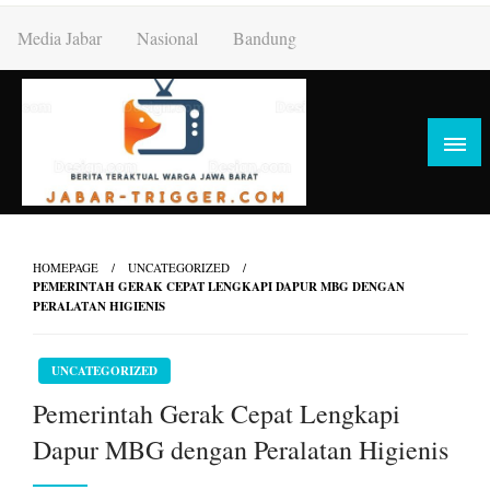
Skip
Media Jabar
Nasional
Bandung
to
content
HOMEPAGE
UNCATEGORIZED
PEMERINTAH GERAK CEPAT LENGKAPI DAPUR MBG DENGAN
PERALATAN HIGIENIS
UNCATEGORIZED
Pemerintah Gerak Cepat Lengkapi
Dapur MBG dengan Peralatan Higienis