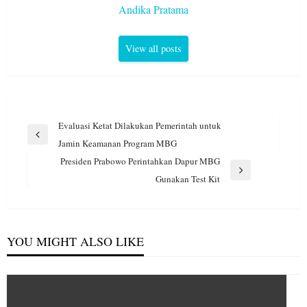
Andika Pratama
View all posts
Navigasi
Evaluasi Ketat Dilakukan Pemerintah untuk
pos
Previous
Jamin Keamanan Program MBG
Post
Presiden Prabowo Perintahkan Dapur MBG
Next
Gunakan Test Kit
Post
YOU MIGHT ALSO LIKE