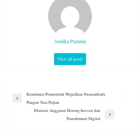
Andika Pratama
View all posts
Navigasi
Komitmen Pemerintah Wujudkan Swasembada
pos
Previous
Pangan Tuai Pujian
Post
Efisiensi Anggaran Dorong Inovasi dan
Next
Transformasi Digital
Post