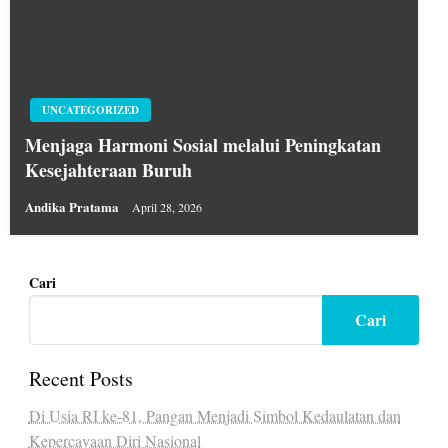
UNCATEGORIZED
Menjaga Harmoni Sosial melalui Peningkatan
Kesejahteraan Buruh
Andika Pratama
April 28, 2026
Cari
Cari
Recent Posts
Di Usia RI ke-81, Pangan Menjadi Simbol Kedaulatan dan
Kepercayaan Diri Nasional