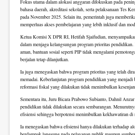
Fokus utama dalam alokasi anggaran difokuskan pada peni
bahasa daerah, akreditasi sekolah, serta pelaksanaan Te
pada November 2025. Selain itu, pemerintah juga memberikan
memperluas akses pembelajaran yang lebih inklusif dan mod
Ketua Komisi X DPR RI, Hetifah Sjaifudian, menyampaika
dalam menjaga kelangsungan program prioritas pendidikan. 
aman, bantuan sosial seperti PIP tidak mengalami pemotonga
berjalan tetap dilanjutkan.
Ia juga menegaskan bahwa program prioritas yang telah dir
memadai. Keberlanjutan program pendidikan yang menjadi ba
reformasi fiskal yang dilakukan tidak menimbulkan kesenja
Sementara itu, Juru Bicara Prabowo Subianto, Dahnil Anzar
pendidikan tidak dilakukan secara sembarangan. Menurutny
efisiensi sehingga berpotensi menimbulkan kekhawatiran di
Ia menegaskan bahwa efisiensi hanya dilakukan terhadap alok
berdampak langsung pada pelayanan publik maupun sumber