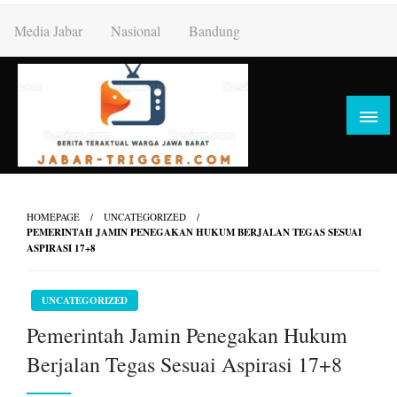
Skip
Media Jabar
Nasional
Bandung
to
content
HOMEPAGE
UNCATEGORIZED
PEMERINTAH JAMIN PENEGAKAN HUKUM BERJALAN TEGAS SESUAI
ASPIRASI 17+8
UNCATEGORIZED
Pemerintah Jamin Penegakan Hukum
Berjalan Tegas Sesuai Aspirasi 17+8