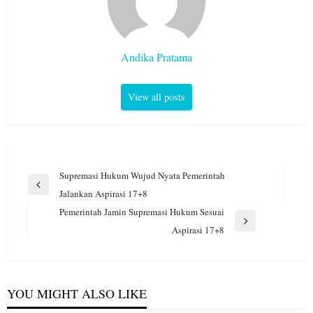
Andika Pratama
View all posts
Navigasi
Supremasi Hukum Wujud Nyata Pemerintah
pos
Previous
Jalankan Aspirasi 17+8
Post
Pemerintah Jamin Supremasi Hukum Sesuai
Next
Aspirasi 17+8
Post
YOU MIGHT ALSO LIKE