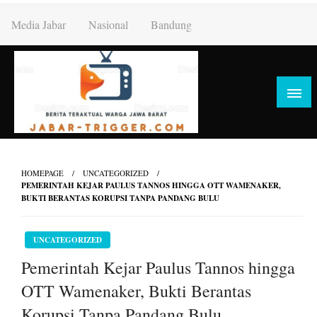
Skip
Media Jabar
Nasional
Bandung
to
content
HOMEPAGE
UNCATEGORIZED
PEMERINTAH KEJAR PAULUS TANNOS HINGGA OTT WAMENAKER,
BUKTI BERANTAS KORUPSI TANPA PANDANG BULU
UNCATEGORIZED
Pemerintah Kejar Paulus Tannos hingga
OTT Wamenaker, Bukti Berantas
Korupsi Tanpa Pandang Bulu