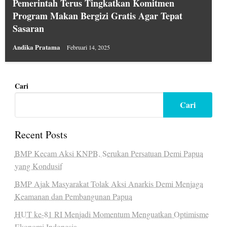
Pemerintah Terus Tingkatkan Komitmen
Program Makan Bergizi Gratis Agar Tepat
Sasaran
Andika Pratama
Februari 14, 2025
Cari
Cari
Recent Posts
BMP Kecam Aksi KNPB, Serukan Persatuan Demi Papua
yang Kondusif
BMP Ajak Masyarakat Tolak Aksi Anarkis Demi Menjaga
Keamanan dan Pembangunan Papua
HUT ke-81 RI Menjadi Momentum Menguatkan Optimisme
Ekonomi Indonesia