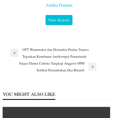
Andika Pratama
View all posts
Navigasi
OTT Wamenaker dan Ekstradisi Paulus Tannos
pos
Previous
Tegaskan Komitmen Antikorupsi Pemerintah
Post
Satgas Damai Cartenz Tangkap Anggota OPM
Next
Terlibat Penembakan Dua Brimob
Post
YOU MIGHT ALSO LIKE