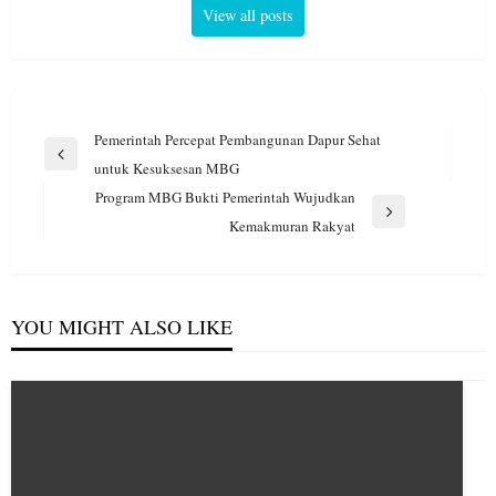
View all posts
Navigasi
Pemerintah Percepat Pembangunan Dapur Sehat
pos
Previous
untuk Kesuksesan MBG
Post
Program MBG Bukti Pemerintah Wujudkan
Next
Kemakmuran Rakyat
Post
YOU MIGHT ALSO LIKE